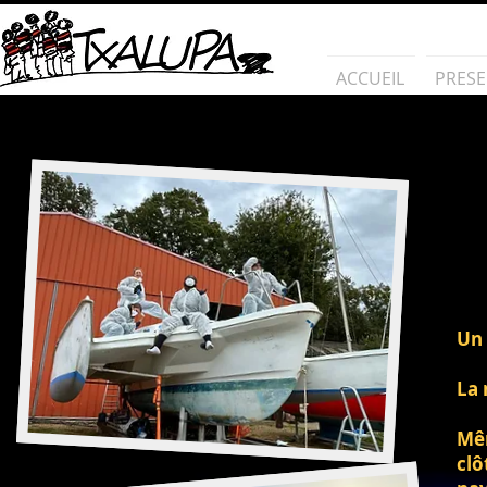
ACCUEIL
PRESE
Un 
La 
Mêm
clô