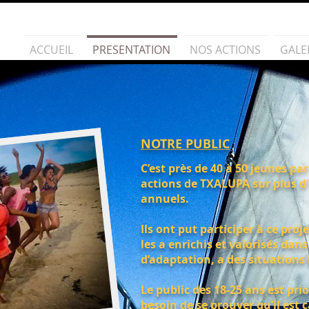
ACCUEIL
PRESENTATION
NOS ACTIONS
GALE
NOTRE PUBLIC
C’est près de 40 à 50 jeunes pa
actions de TXALUPA sur plus d
annuels.
Ils ont put participer à ce proj
les a enrichis et valorisés dans 
d’adaptation, a des situations 
Le public des 18-25 ans est prio
besoin de se prouver qu’il est 