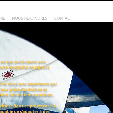
RIE
NOUS REJOINDRES
CONTACT
r an qui participent aux
'une vingtaine de séjours
et et vivre une expérience qui
leur prise d’initiative et
bien loin de leur quotidien.
ritaire dans ce projet car il a
capable de s’adapter à des