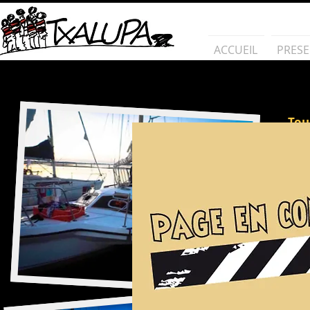
ACCUEIL
PRESE
Tou
par
des 
Nou
équ
ils 
C’e
Ave
L’é
Le 